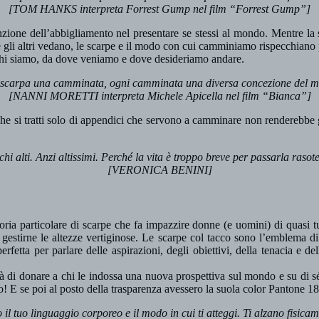
[TOM HANKS interpreta Forrest Gump nel film “Forrest Gump”]
one dell’abbigliamento nel presentare se stessi al mondo. Mentre la sc
e gli altri vedano, le scarpe e il modo con cui camminiamo rispecchiano
 chi siamo, da dove veniamo e dove desideriamo andare.
scarpa una camminata, ogni camminata una diversa concezione del 
[NANNI MORETTI interpreta Michele Apicella nel film “Bianca”]
che si tratti solo di appendici che servono a camminare non renderebbe g
hi alti. Anzi altissimi. Perché la vita è troppo breve per passarla rasot
[VERONICA BENINI]
egoria particolare di scarpe che fa impazzire donne (e uomini) di quasi t
 gestirne le altezze vertiginose. Le scarpe col tacco sono l’emblema d
perfetta per parlare delle aspirazioni, degli obiettivi, della tenacia e 
tà di donare a chi le indossa una nuova prospettiva sul mondo e su di s
llo! E se poi al posto della trasparenza avessero la suola color Pantone 
il tuo linguaggio corporeo e il modo in cui ti atteggi. Ti alzano fisic