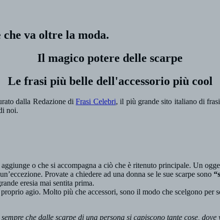
 che va oltre la moda.
Il magico potere delle scarpe
Le frasi più belle dell'accessorio più cool
urato dalla Redazione di
Frasi Celebri
, il più grande sito italiano di fr
i noi.
i aggiunge o che si accompagna a ciò che è ritenuto principale. Un og
re un’eccezione. Provate a chiedere ad una donna se le sue scarpe sono
“
rande eresia mai sentita prima.
 proprio agio. Molto più che accessori, sono il modo che scelgono per se
mpre che dalle scarpe di una persona si capiscono tante cose, dove v