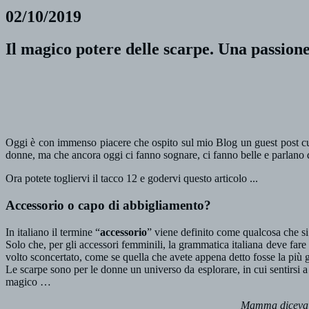
02/10/2019
Il magico potere delle scarpe. Una passione
Oggi è con immenso piacere che ospito sul mio Blog un guest post c
donne, ma che ancora oggi ci fanno sognare, ci fanno belle e parlano d
Ora potete togliervi il tacco 12 e godervi questo articolo ...
Accessorio o capo di abbigliamento?
In italiano il termine “
accessorio
” viene definito come qualcosa che s
Solo che, per gli accessori femminili, la grammatica italiana deve fa
volto sconcertato, come se quella che avete appena detto fosse la più g
Le scarpe sono per le donne un universo da esplorare, in cui sentirsi a
magico …
Mamma diceva se