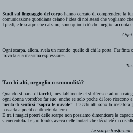
Studi sul linguaggio del corpo
hanno cercato di comprendere la funzi
comunicazione quotidiana celano l’idea di noi stessi che vogliamo ch
I piedi, e le scarpe che calzano, sono quindi ciò che meglio racconta
Ogni 
Ogni scarpa, allora, svela un mondo, quello di chi le porta. Far finta 
trova la sua massima espressione.
Tacc
Tacchi alti, orgoglio o scomodità?
Quando si parla di
tacchi
, inevitabilmente ci si riferisce ad una cat
ogni donna vorrebbe far suo, anche se solo poche di loro riescono a
merita di
sentirsi “sopra le nuvole”
. I tacchi alti sono la metafora 
passarla a pochi centimetri da terra.
E tra i magici poteri delle scarpe non possiamo dimenticare la capaci
Cenerentola. Lei, in fondo, aveva delle fantastiche décolleté di crista
Le scarpe trasformano 