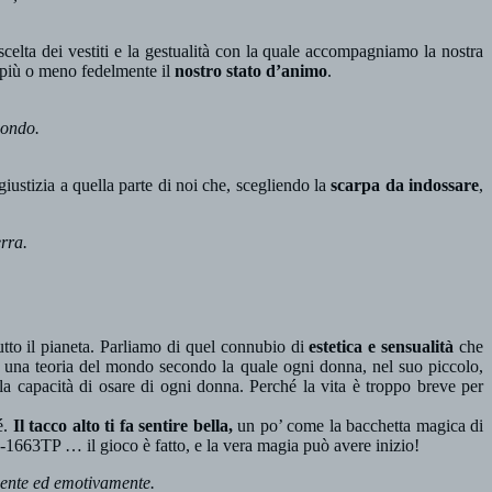
elta dei vestiti e la gestualità con la quale accompagniamo la nostra
 più o meno fedelmente il
nostro stato d’animo
.
mondo.
iustizia a quella parte di noi che, scegliendo la
scarpa da indossare
,
erra.
utto il pianeta. Parliamo di quel connubio di
estetica e sensualità
che
i una teoria del mondo secondo la quale ogni donna, nel suo piccolo,
della capacità di osare di ogni donna. Perché la vita è troppo breve per
é.
Il tacco alto ti fa sentire bella,
un po’ come la bacchetta magica di
18-1663TP … il gioco è fatto, e la vera magia può avere inizio!
amente ed emotivamente.