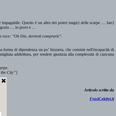
 è impagabile. Questo è un altro dei poteri magici delle scarpe … farci
negozio … lo provi e …
ta voce:
"Oh Dio, dovresti comprarle".
una forma di dipendenza un po’ bizzarra, che consiste nell'incapacità di
gliaia addirittura, per rendere giustizia alla complessità di ciascuna
arpe.
the City”]
Articolo scritto da
FrasiCelebri.it