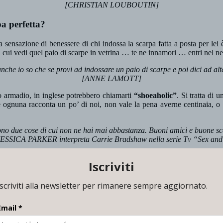
[CHRISTIAN LOUBOUTIN]
a perfetta?
 sensazione di benessere di chi indossa la scarpa fatta a posta per lei
 cui vedi quel paio di scarpe in vetrina … te ne innamori … entri nel 
che io so che se provi ad indossare un paio di scarpe e poi dici ad al
[ANNE LAMOTT]
o armadio, in inglese potrebbero chiamarti
“shoeaholic”
. Si tratta di 
 ognuna racconta un po’ di noi, non vale la pena averne centinaia, o mi
ono due cose di cui non ne hai mai abbastanza. Buoni amici e buone sc
SSICA PARKER interpreta Carrie Bradshaw nella serie Tv “Sex and 