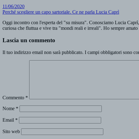
11/06/2020
Perché scegliere un capo sartoriale. Ce ne parla Lucia Caprì
Oggi incontro con l'esperta del "su misura". Conosciamo Lucia Ca
curiosa che fluttua e vive tra "mondi reali e irreali". Ho sempre amato 
Lascia un commento
Il tuo indirizzo email non sarà pubblicato.
I campi obbligatori sono co
Commento
*
Nome
*
Email
*
Sito web