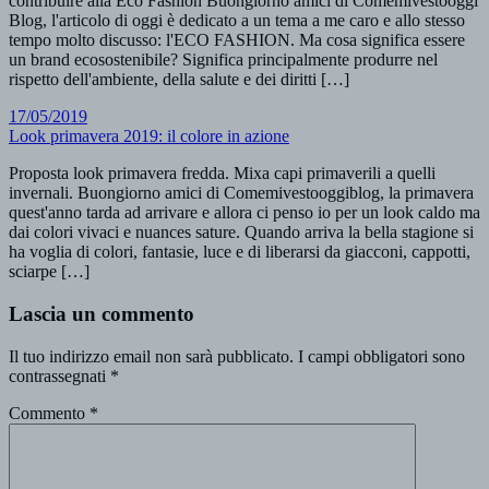
contribuire alla Eco Fashion Buongiorno amici di Comemivestooggi
Blog, l'articolo di oggi è dedicato a un tema a me caro e allo stesso
tempo molto discusso: l'ECO FASHION. Ma cosa significa essere
un brand ecosostenibile? Significa principalmente produrre nel
rispetto dell'ambiente, della salute e dei diritti […]
17/05/2019
Look primavera 2019: il colore in azione
Proposta look primavera fredda. Mixa capi primaverili a quelli
invernali. Buongiorno amici di Comemivestooggiblog, la primavera
quest'anno tarda ad arrivare e allora ci penso io per un look caldo ma
dai colori vivaci e nuances sature. Quando arriva la bella stagione si
ha voglia di colori, fantasie, luce e di liberarsi da giacconi, cappotti,
sciarpe […]
Lascia un commento
Il tuo indirizzo email non sarà pubblicato.
I campi obbligatori sono
contrassegnati
*
Commento
*