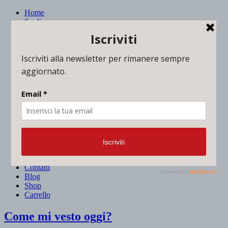
Home
Su di me
Consulenza immagine
Corsi
Corso immagine business
Dicono di me
Contatti
Blog
Shop
Carrello
Home
Su di me
Consulenza immagine
Servizi per privati
Servizi per aziende
Dicono di me
Contatti
Blog
Shop
Carrello
Come mi vesto oggi?